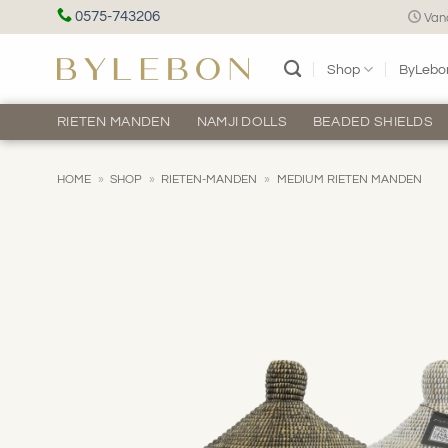
Ga
0575-743206
Vand
naar
inhoud
Shop
ByLebo
RIETEN MANDEN
NAMJI DOLLS
BEADED SHIELDS
HOME
»
SHOP
»
RIETEN-MANDEN
»
MEDIUM RIETEN MANDEN