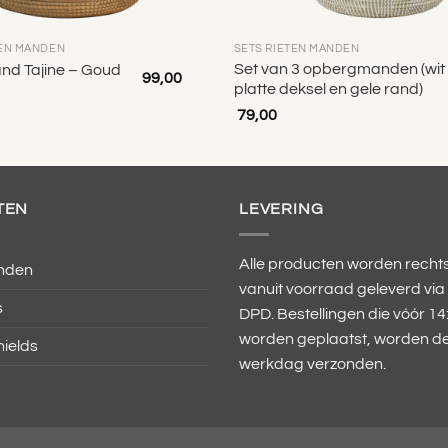
TEN MANDEN
SETS RIETEN MANDEN
Set van 3 opbergmanden (wit
d Tajine – Goud
99,00
platte deksel en gele rand)
79,00
TEN
LEVERING
Alle producten worden recht
nden
vanuit voorraad geleverd via
s
DPD. Bestellingen die vóór 14
worden geplaatst, worden de
ields
werkdag verzonden.