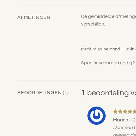
De gemiddelde afmetinge
AFMETINGEN
verschillen.
Medium Tajine Mand – Bruin 
Specifieke maten nodig? W
1 beoordeling 
BEOORDELINGEN (1)
Gewaardee
Marion
–
2
5
uit 5
Door een b
overleg de