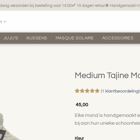
aag verzonden bij bestelling voor 14:00
14 dagen retour
Handgemaakt in
n
JUJU’S
KUSSENS
MASQUE SOLAIRE
ACCESSOIRES
Medium Tajine Ma
(
1
klantbeoordeling)
Gewaardeerd
1
5
op 5
45,00
gebaseerd
Toevoegen
op
klant
aan
Elke mand is handgemaakt en
waardering
verlanglijst
bij aan hun unieke schoonhei
Kleur