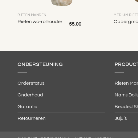
RIETEN MANDEN
MEDIUM RIE
el
Rieten wc-rolhouder
Opbergman
55,00
ONDERSTEUNING
PRODUC
Orderstatus
Rieten Ma
Onderhoud
Namji Doll
Garantie
Beaded Sh
Retourneren
Juju’s