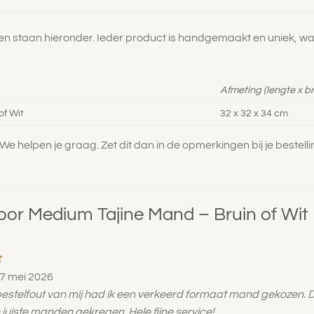
n staan hieronder. Ieder product is handgemaakt en uniek, w
Afmeting (lengte x b
of Wit
32 x 32 x 34 cm
e helpen je graag. Zet dit dan in de opmerkingen bij je bestelli
voor
Medium Tajine Mand – Bruin of Wit
rd
7 mei 2026
estelfout van mij had ik een verkeerd formaat mand gekozen. Di
 juiste manden gekregen. Hele fijne service!