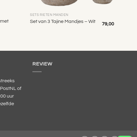
SETS RIETEN MANDEN
 met
Set van 3 Tajine Mandjes – Wit
79,00
REVIEW
streeks
 PostNL of
:00 uur
zelfde