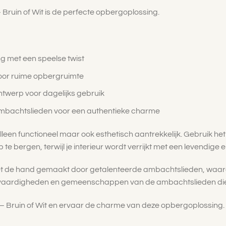
Bruin of Wit is de perfecte opbergoplossing.
g met een speelse twist
oor ruime opbergruimte
twerp voor dagelijks gebruik
bachtslieden voor een authentieke charme
alleen functioneel maar ook esthetisch aantrekkelijk. Gebruik h
 te bergen, terwijl je interieur wordt verrijkt met een levendige en
t de hand gemaakt door getalenteerde ambachtslieden, waardoo
 vaardigheden en gemeenschappen van de ambachtslieden die 
 – Bruin of Wit en ervaar de charme van deze opbergoplossing.