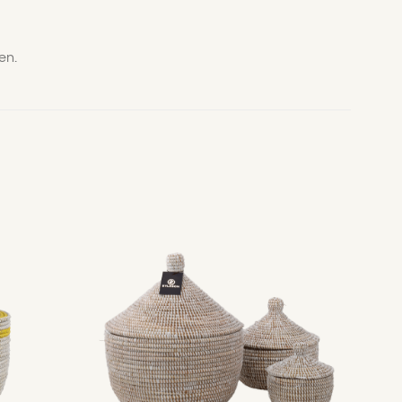
en.
Toevoegen
Toevoegen
aan
aan
verlanglijst
verlanglijst