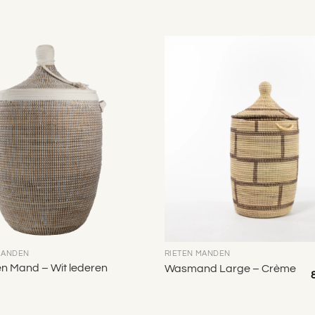
Toevoegen
aan
verlanglijst
MANDEN
RIETEN MANDEN
en Mand – Wit lederen
Wasmand Large – Crème
8