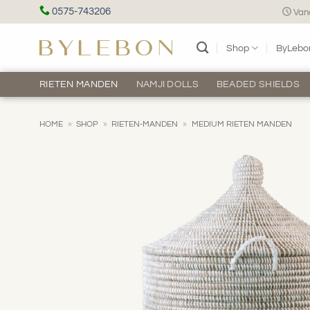
Ga
0575-743206
Vand
naar
inhoud
Shop
ByLebo
RIETEN MANDEN
NAMJI DOLLS
BEADED SHIELDS
HOME
»
SHOP
»
RIETEN-MANDEN
»
MEDIUM RIETEN MANDEN