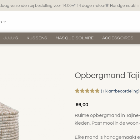
aag verzonden bij bestelling voor 14:00
14 dagen retour
Handgemaakt in
n
JUJU’S
KUSSENS
MASQUE SOLAIRE
ACCESSOIRES
Opbergmand Taj
(
1
klantbeoordeling)
Gewaardeerd
1
5
op 5
99,00
gebaseerd
Toevoegen
op
klant
aan
Ruime opbergmand in Tajine-v
waardering
verlanglijst
kleden. Past mooi in de woon-
Elke mand is handgemaakt en