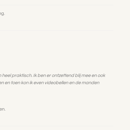
ng.
 heel praktisch. Ik ben er ontzettend blij mee en ook
open en toen kon ik even videobellen en de manden
en.