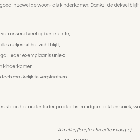
goed in zowel de woon- als kinderkamer. Dankzij de deksel blijft al
 verrassend veel opbergruimte;
les netjes uit het zicht blijft;
l. Ieder exemplaar is uniek;
én kinderkamer
n toch makkelijk te verplaatsen
n staan hieronder. Ieder product is handgemaakt en uniek, w
Afmeting (lengte x breedte x hoogte)