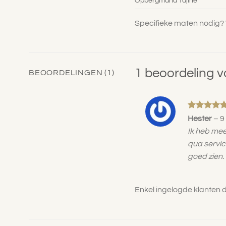
Opbergmand Tajine
Specifieke maten nodig? W
1 beoordeling 
BEOORDELINGEN (1)
Gewaardee
Hester
–
9
5
uit 5
Ik heb meer
qua servic
goed zien. 
Enkel ingelogde klanten 