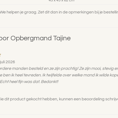
45 x 45 x 62 cm
e helpen je graag. Zet dit dan in de opmerkingen bij je bestelli
voor
Opbergmand Tajine
rd
 juli 2026
dere manden besteld en ze zijn prachtig! Ze zijn mooi, stevig en
e ben ik heel tevreden. Ik twijfelde over welke mand ik wilde k
Echt heel fijn was dat. Bedankt!
die dit product gekocht hebben, kunnen een beoordeling schrijv