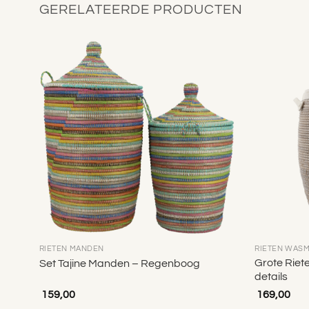
GERELATEERDE PRODUCTEN
egen
Toevoegen
n
aan
lijst
verlanglijst
RIETEN MANDEN
RIETEN WAS
Grote Riet
Set Tajine Manden – Regenboog
details
159,00
169,00