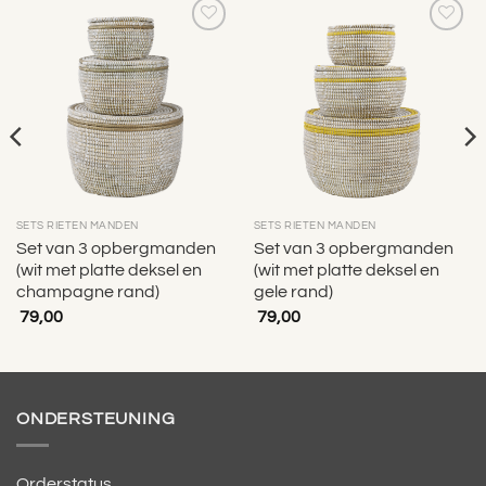
Toevoegen
Toevoegen
aan
aan
verlanglijst
verlanglijst
SETS RIETEN MANDEN
SETS RIETEN MANDEN
Set van 3 opbergmanden
Set van 3 opbergmanden
(wit met platte deksel en
(wit met platte deksel en
champagne rand)
gele rand)
79,00
79,00
ONDERSTEUNING
Orderstatus