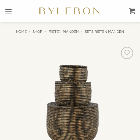
Ga
naar
inhoud
HOME
»
SHOP
»
RIETEN-MANDEN
»
SETS RIETEN MANDEN
Toevoegen
aan
verlanglijst