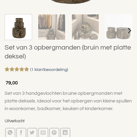
Set van 3 opbergmanden (bruin met platte
deksel)
(
1
klantbeoordeling)
Gewaardeerd
1
5
op 5
79,00
gebaseerd
op
klant
Set van 3 handgevlochten bruine opbergmanden met
waardering
platte deksels. Ideaal voor het opbergen van kleine spullen
in woonkamer, badkamer, keuken of kinderkamer.
Uitverkocht