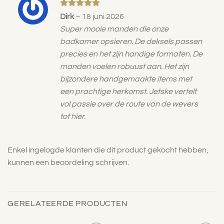
Gewaardeerd
Dirk
–
18 juni 2026
5
uit 5
Super mooie manden die onze
badkamer opsieren. De deksels passen
precies en het zijn handige formaten. De
manden voelen robuust aan. Het zijn
bijzondere handgemaakte items met
een prachtige herkomst. Jetske vertelt
vol passie over de route van de wevers
tot hier.
Enkel ingelogde klanten die dit product gekocht hebben,
kunnen een beoordeling schrijven.
GERELATEERDE PRODUCTEN