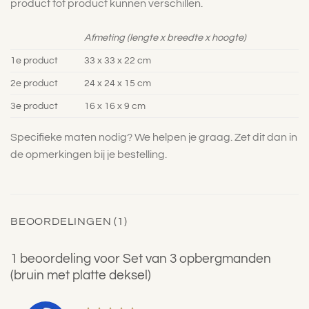
product tot product kunnen verschillen.
Afmeting (lengte x breedte x hoogte)
1e product
33 x 33 x 22 cm
2e product
24 x 24 x 15 cm
3e product
16 x 16 x 9 cm
Specifieke maten nodig? We helpen je graag. Zet dit dan in
de opmerkingen bij je bestelling.
BEOORDELINGEN (1)
1 beoordeling voor
Set van 3 opbergmanden
(bruin met platte deksel)