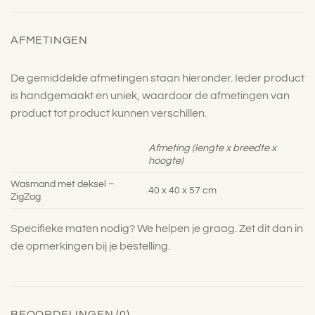
AFMETINGEN
De gemiddelde afmetingen staan hieronder. Ieder product
is handgemaakt en uniek, waardoor de afmetingen van
product tot product kunnen verschillen.
Afmeting (lengte x breedte x
hoogte)
Wasmand met deksel –
40 x 40 x 57 cm
ZigZag
Specifieke maten nodig? We helpen je graag. Zet dit dan in
de opmerkingen bij je bestelling.
BEOORDELINGEN (0)