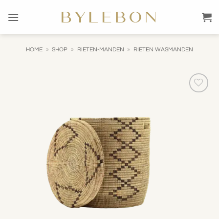
Ga
naar
inhoud
HOME
»
SHOP
»
RIETEN-MANDEN
»
RIETEN WASMANDEN
Toevoegen
aan
verlanglijst